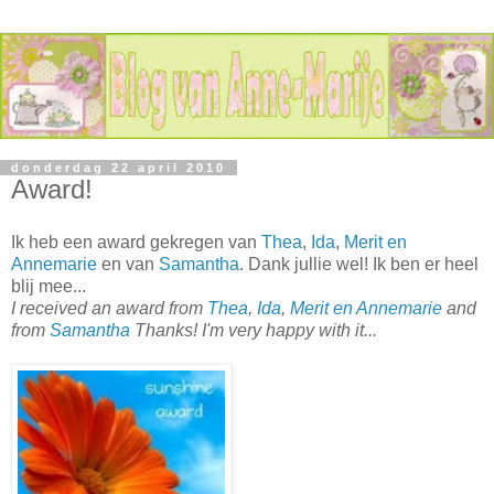
donderdag 22 april 2010
Award!
Ik heb een award gekregen van
Thea
,
Ida
,
Merit en
Annemarie
en van
Samantha
. Dank jullie wel! Ik ben er heel
blij mee...
I received an award from
Thea
,
Ida
,
Merit en Annemarie
and
from
Samantha
Thanks! I'm very happy with it...